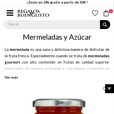
¡ Envío en 24h gratis a partir de 50€ !
0
search
Mermeladas y Azúcar
La
mermelada
es una sana y deliciosa manera de disfrutar de
la fruta fresca. Especialmente cuando se trata de
mermeladas
gourmet
con alto contenido en frutas de calidad superior
elaboradas de manera artesanal y con menos contenido en
azúcar que las mermeladas habituales.
Ver más
Además algunas de ellas como la
mermelada de higo
o la
mermelada de pimiento
nos sólo se utilizan en desayunos y
meriendas sino que también son ideales para añadir a todo
tipo de recetas tanto dulces como saladas.