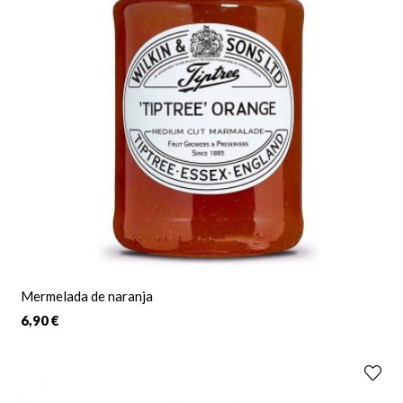
Las
mermeladas artesanales
son perfectas para añadir un
toque dulce y original a cualquier regalo gourmet que se
precie. Puedes montarlo según tus preferencias de una manera
muy sencilla:
1 .
Añade los productos
que te gusten a la cesta de la compra
2.
Compra también la caja, capazo o cesta
que prefieras
3.
Marca la casilla de direcciones diferentes
para indicarnos
donde quieres que se entregue tu regalo
Mermelada de naranja
6,90 €