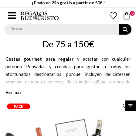
¡ Envío en 24h gratis a partir de 50€ !
0
search
De 75 a 150€
Cestas gourmet para regalar
y acertar con cualquier
persona. Pensadas y creadas para gustar a todos los
afortunados destinatarios, porque, incluyen delicatessen
premium, productos selectos de la mejor calidad o vinos de
prestigio.
Ver más
Además tenemos muy en cuenta la combinación o maridaje
PACK
entre ellos, concibiendo el regalo como un todo, en el que no
sólo los productos se refuerzan y complementan entre si,
también lo hacen los estuches o presentaciones en los que se
incluyen. Porque un primer impacto positivo dice mucho del