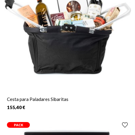
obsequio en sí.
Un
detalle
gourmet suele implicar un
buen gusto
y
elegancia
que no suponen el resto de regalos. El motivo es claro, implica
una alta implicación por parte de la persona que lo realiza. Por
ello hemos diseñado una amplia variedad de cestas y packs
para regalo, especialmente pensados para poder abarcar todo
tipo de gustos y preferencias, como si lo hubieras pensado tú
mismo.
Una entrega a domicilio profesional y puntual en el día
indicado pone el broche de oro final para un regalo perfecto
claramente destinado a triunfar.
Cesta para Paladares Sibaritas
155,40 €
PACK