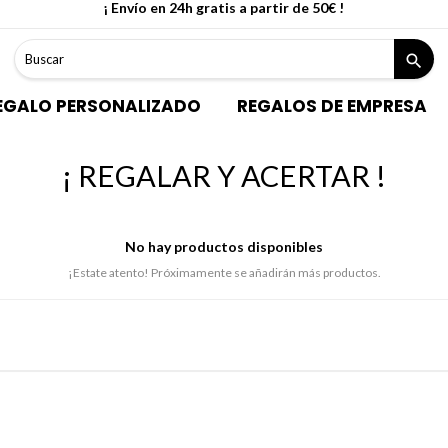
¡ Envío en 24h gratis a partir de 50€ !
search
EGALO PERSONALIZADO
REGALOS DE EMPRESA
¡ REGALAR Y ACERTAR !
No hay productos disponibles
¡Estate atento! Próximamente se añadirán más productos.