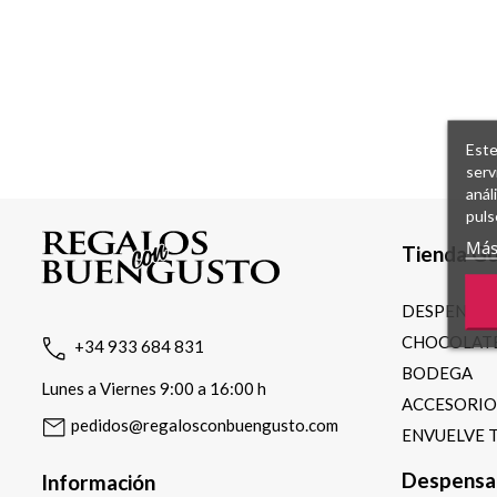
Este
serv
anál
puls
Más
Tienda G
DESPENSA
CHOCOLATE
+34 933 684 831
BODEGA
Lunes a Viernes 9:00 a 16:00 h
ACCESORI
pedidos@regalosconbuengusto.com
ENVUELVE 
Despensa
Información