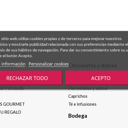
 sitio web utiliza cookies propias y de terceros para mejorar nuestros
icios y mostrarle publicidad relacionada con sus preferencias mediante e
isis de sus hábitos de navegación. Para dar su consentimiento sobre su 
e el botón Acepto.
 información
Personalizar cookies
ourmet
Chocolates y dulces
RECHAZAR TODO
ACEPTO
Chocolates y bombones
S Y DULCES
Mermeladas y azúcar
Caprichos
OS GOURMET
Té e infusiones
TU REGALO
Bodega