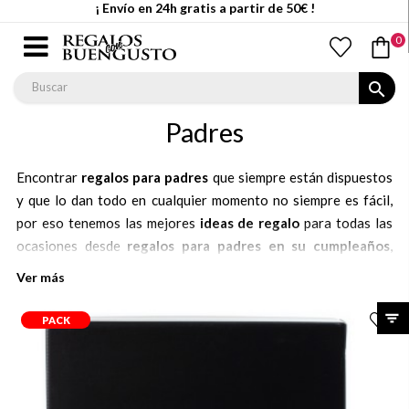
¡ Envío en 24h gratis a partir de 50€ !
0
search
Padres
Encontrar
regalos para padres
que siempre están dispuestos
y que lo dan todo en cualquier momento no siempre es fácil,
por eso tenemos las mejores
ideas de regalo
para todas las
ocasiones desde
regalos para padres en su cumpleaños
,
pasando
regalos de navidad para papá
o por los
regalos para
Ver más
un padre en reyes
, sin olvidar los
regalos originales para el
día del padre
con los que vas a acertar.
PACK
Nuestras propuestas de regalo son ideales para encontrar un
regalo perfecto
para ese padre perfecto al que tanto quieres,
no hace falta que sea un día concreto o una ocasión especial,