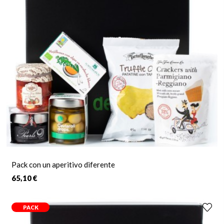
demuestra cuánto le quieres y agradécele todo lo que ha
hecho por ti con una
cesta de regalo
, un
estuche de vinos
, un
set de accesorios para el vino
o una
experiencia
gastronómica
, que le cautivará desde el primer instante.
Un
regalo original para papá
que difícilmente olvidará.
Pack con un aperitivo diferente
65,10 €
PACK