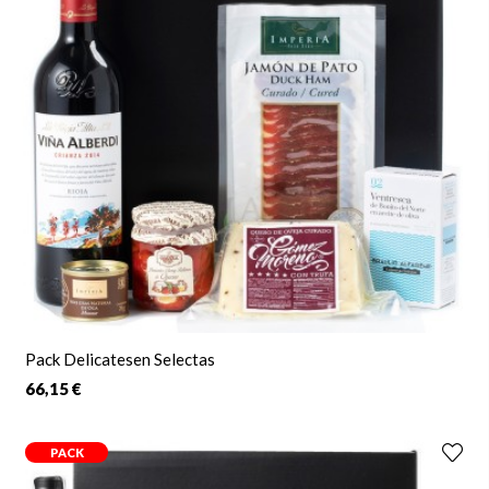
prestigio, dan como resultado una
deliciosa experiencia
gastronómica
perfecta para disfrutar ocasiones especiales o
bien en el día a día para obtener ese placer que nos saca de la
cotidianidad.
Son siempre un acierto, porque a casi todos nos encanta
deleitarnos con exquisiteces, rodeados de la mejor compañía
en celebraciones, en pareja o en nuestro tiempo libre y este
tipo de regalos nos invitan a ello, creando momentos
extraordinarios que con el tiempo se convertirán en bonitos
recuerdos.
Incluidos en una presentación premium que consigue
transmitir la elegancia y distinción del regalo desde el primer
instante y entregado a domicilio o lugar escogido en 24h o en
Pack Delicatesen Selectas
la fecha indicada, suelen ser
todo un éxito
.
66,15 €
PACK