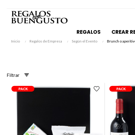
REGALOS
CREAR R
Inicio
Regalos de Empresa
Según el Evento
Brunch o aperitiv
Filtrar
PACK
PACK