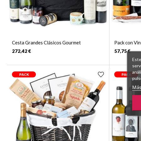
Cesta Grandes Clásicos Gourmet
Pack con Vin
272,42 €
57,75 €
Este
serv
anál
PACK
PACK
puls
Más