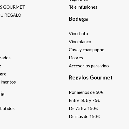
OS GOURMET
Té e infusiones
TU REGALO
Bodega
Vino tinto
Vino blanco
Cava y champagne
arados
Licores
z
Accesorios para vino
agre
Regalos Gourmet
dimentos
Por menos de 50€
ia
Entre 50€ y 75€
mbutidos
De 75€ a 150€
De más de 150€