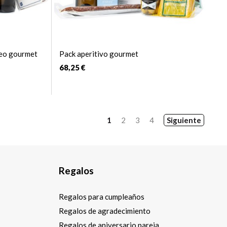
oteo gourmet
Pack aperitivo gourmet
68,25 €
1
2
3
4
Siguiente
Regalos
Regalos para cumpleaños
Regalos de agradecimiento
Regalos de aniversario pareja