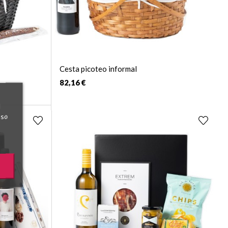
Cesta picoteo informal
82,16 €
l
uso