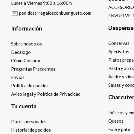
Lunes a Viernes 9:00 a 16:00 h
ACCESORI
pedidos@regalosconbuengusto.com
ENVUELVE 
Despensa
Información
Conservas
Sobre nosotros
Aperivitos
Décalogo
Platos prep
Cómo Comprar
Pasta y arro
Preguntas Frecuentes
Aceite y vin
Envíos
Salsas y con
Política de cookies
Aviso legal y Política de Privacidad
Charcuter
Tu cuenta
Ibéricos y e
Quesos
Datos personales
Foie y paté
Historial de pedidos