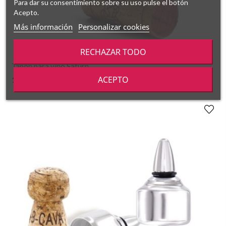
Para dar su consentimiento sobre su uso pulse el botón
Acepto.
Más información
Personalizar cookies
RECHAZAR TODO
Tapón para vino Saturn
ACEPTO
16,69 €