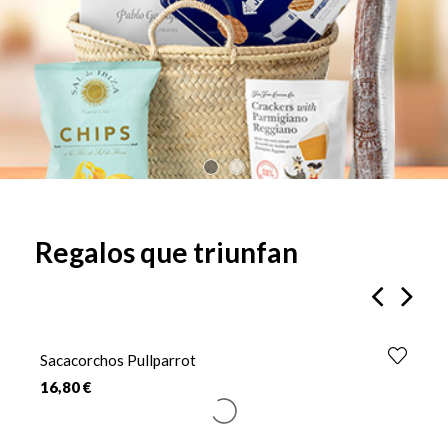
Regalos que triunfan
‹
›
Sacacorchos Pullparrot
C
16,80 €
5