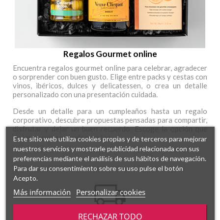
Regalos Gourmet online
Encuentra regalos gourmet online para celebrar, agradecer
o sorprender con buen gusto. Elige entre packs y cestas con
vinos, ibéricos, dulces y delicatessen, o crea un detalle
personalizado con una presentación cuidada.
Desde un detalle para un cumpleaños hasta un regalo
corporativo, descubre propuestas pensadas para compartir,
disfrutar y dejar un buen recuerdo. Escoge la opción que
mejor encaje con cada ocasión.
Este sitio web utiliza cookies propias y de terceros para mejorar
nuestros servicios y mostrarle publicidad relacionada con sus
preferencias mediante el análisis de sus hábitos de navegación.
Para dar su consentimiento sobre su uso pulse el botón
Acepto.
Más información
Personalizar cookies
RECHAZAR TODO