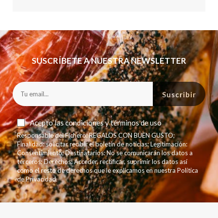
SUSCRÍBETE A NUESTRA NEWSLETTER
Suscribir
Acepto las
condiciones y términos de uso
Responsable del Fichero: REGALOS CON BUEN GUSTO;
Finalidad: solicitar recibir el boletín de noticias; Legitimación:
Consentimiento; Destinatarios: No se comunicarán los datos a
terceros; Derechos: Acceder, rectificar, suprimir los datos así
como el resto de derechos que le explicamos en nuestra Política
de Privacidad.