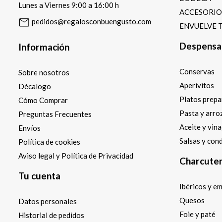
Lunes a Viernes 9:00 a 16:00 h
ACCESORI
pedidos@regalosconbuengusto.com
ENVUELVE 
Despensa
Información
Conservas
Sobre nosotros
Aperivitos
Décalogo
Platos prep
Cómo Comprar
Pasta y arro
Preguntas Frecuentes
Aceite y vin
Envíos
Salsas y con
Política de cookies
Aviso legal y Política de Privacidad
Charcuter
Tu cuenta
Ibéricos y e
Quesos
Datos personales
Foie y paté
Historial de pedidos