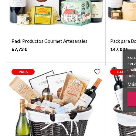
Pack Productos Gourmet Artesanales
Pack para Bo
67,73 €
147,00 €
Este
serv
anál
PACK
PACK
puls
Más