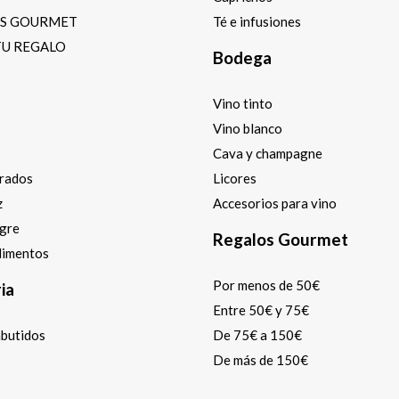
OS GOURMET
Té e infusiones
TU REGALO
Bodega
Vino tinto
Vino blanco
Cava y champagne
arados
Licores
z
Accesorios para vino
agre
Regalos Gourmet
dimentos
Por menos de 50€
ia
Entre 50€ y 75€
mbutidos
De 75€ a 150€
De más de 150€