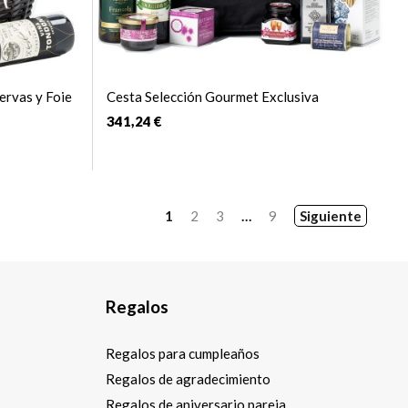
ervas y Foie
Cesta Selección Gourmet Exclusiva
341,24 €
1
2
3
…
9
Siguiente
Regalos
Regalos para cumpleaños
Regalos de agradecimiento
Regalos de aniversario pareja