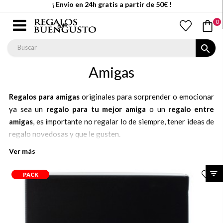
¡ Envío en 24h gratis a partir de 50€ !
0
search
Amigas
Regalos para amigas
originales para sorprender o emocionar
ya sea un
regalo para tu mejor amiga
o un
regalo entre
amigas
, es importante no regalar lo de siempre, tener ideas de
regalo novedosas y que le gusten.
Ver más
En Regalos con Buen Gusto, somos especialistas por lo que
sabemos de la importancia de un
regalo original
, que nunca
PACK
antes le hayas hecho, aunque si es tu mejor amiga ya le has
regalado de todo.
Una idea original es regalar una
experiencia gastronómica