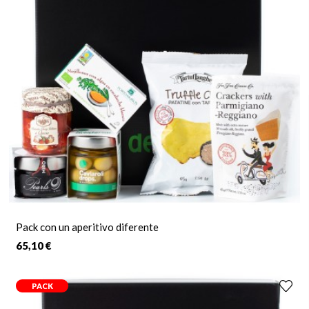
única que le haga disfrutar en todos los sentidos. Para ello
hemos preparado una extraordinaria selección de
productos
gourmet
magistralmente combinados entre si así como con
los
vinos
que les acompañan ofreciendo un homenaje
gastronómico de alta cocina francamente espectacular.
Para las más amigas de gustos más sencillos o tradicionales
hemos preparado
cestas de chocolate
que les harán perder el
sentido, auténticos chocolates belgas, cremas de cacao o
pistacho, hasta un cremoso licor de chocolate que nos deleita
con el delicioso sabor del chocolate belga, incluidos en una
elegante cajas para regalo premium o en una
cesta artesanal
de mimbre
que causarán ese impresionante primer impacto que
tanto gusta al recibir un regalo.
Pack con un aperitivo diferente
Para las amantes del vino nada como un estuche de
65,10 €
prestigiosos vinos, cavas o licores acompañados de un
sacacorchos
, un
tapón
o unos
aromas del vino
.
PACK
Nuestro profesional servicio de entrega a domicilio en 24h o