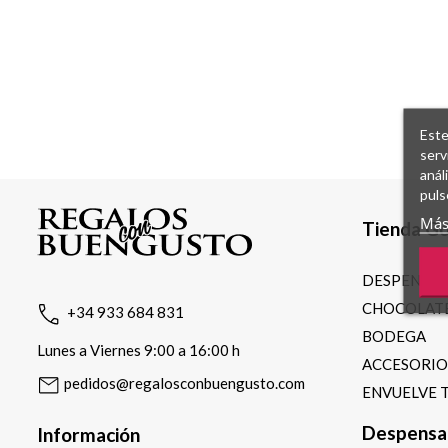
Este
serv
anál
puls
Más
Tienda G
DESPENSA
CHOCOLATE
+34 933 684 831
BODEGA
Lunes a Viernes 9:00 a 16:00 h
ACCESORI
pedidos@regalosconbuengusto.com
ENVUELVE 
Despensa
Información