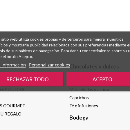
 sitio web utiliza cookies propias y de terceros para mejorar nuestros
icios y mostrarle publicidad relacionada con sus preferencias mediante e
isis de sus hábitos de navegación. Para dar su consentimiento sobre su 
e el botón Acepto.
 información
Personalizar cookies
ourmet
Chocolates y dulces
RECHAZAR TODO
ACEPTO
Chocolates y bombones
S Y DULCES
Mermeladas y azúcar
Caprichos
OS GOURMET
Té e infusiones
TU REGALO
Bodega