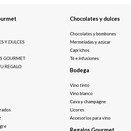
ourmet
Chocolates y dulces
Chocolates y bombones
S Y DULCES
Mermeladas y azúcar
Caprichos
OS GOURMET
Té e infusiones
TU REGALO
Bodega
Vino tinto
Vino blanco
Cava y champagne
arados
Licores
z
Accesorios para vino
agre
Regalos Gourmet