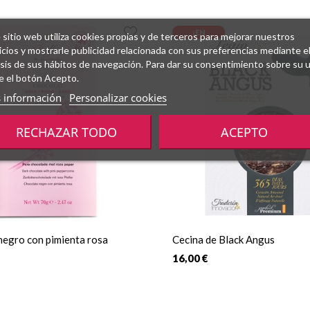
¡EN
 sitio web utiliza cookies propias y de terceros para mejorar nuestros
OFERTA!
icios y mostrarle publicidad relacionada con sus preferencias mediante e
isis de sus hábitos de navegación. Para dar su consentimiento sobre su 
e el botón Acepto.
 información
Personalizar cookies
RECHAZAR TODO
ACEPTO
negro con pimienta rosa
Cecina de Black Angus
16,00 €