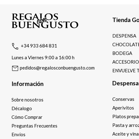
Tienda G
DESPENSA
CHOCOLATE
+34 933 684 831
BODEGA
Lunes a Viernes 9:00 a 16:00 h
ACCESORI
pedidos@regalosconbuengusto.com
ENVUELVE 
Despensa
Información
Conservas
Sobre nosotros
Aperivitos
Décalogo
Platos prep
Cómo Comprar
Pasta y arro
Preguntas Frecuentes
Aceite y vin
Envíos