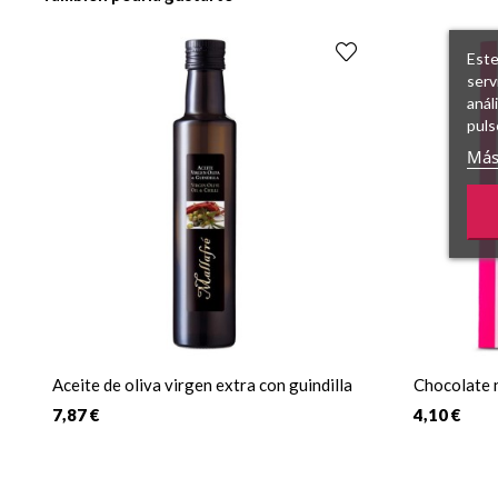
Este
serv
anál
puls
Más
Aceite de oliva virgen extra con guindilla
Chocolate 
7,87 €
4,10 €