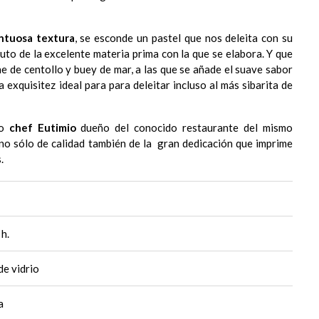
ntuosa textura
, se esconde un pastel que nos deleita con su
fruto de la excelente materia prima con la que se elabora. Y que
ne de centollo y buey de mar, a las que se añade el suave sabor
a exquisitez ideal para para deleitar incluso al más sibarita de
do
chef Eutimio
dueño del conocido restaurante del mismo
no sólo de calidad también de la gran dedicación que imprime
.
h.
de vidrio
a