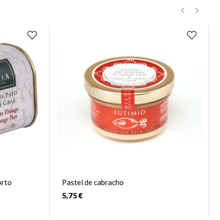
‹
›
orto
Pastel de cabracho
5,75 €