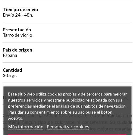
Tiempo de envío
Envío 24 - 48h.
Presentación
Tarro de vidrio
País de origen
España
Cantidad
305 gr.
Este sitio web utiliza cookies propias y de terceros para mejorar
Descripción
nuestros servicios y mostrarle publicidad relacionada con sus
preferencias mediante el análisis de sus hábitos de navegación.
Para dar su consentimiento sobre su uso pulse el botón
Certificada con la etiqueta ecológica, esta mermelada no
Acepto.
contiene ningún tipo de colorante ni conservante. Su cuidada
Más información
Personalizar cookies
elaboración comienza con la selección de los mejores naranjas