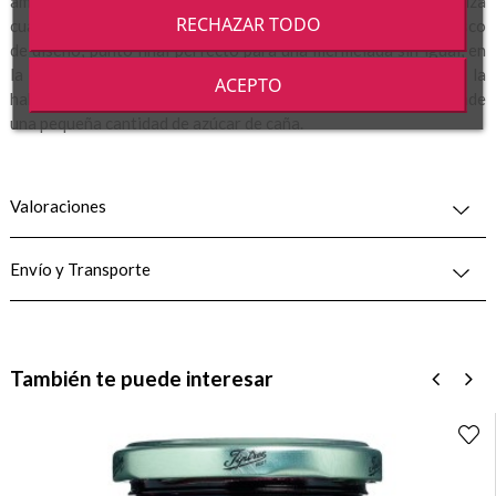
amargas, continua con un proceso totalmente artesanal y finaliza
RECHAZAR TODO
cuando se prepara para introducir en su bonito y elegante frasco
de diseño, punto final perfecto para una mermelada sin igual, en
la que hasta la proporción de azúcar es totalmente distinta a la
ACEPTO
habitual, un cuanta por ciento menos, ya que tan sólo se añade
una pequeña cantidad de azúcar de caña.
Valoraciones
Envío y Transporte
También te puede interesar
‹
›