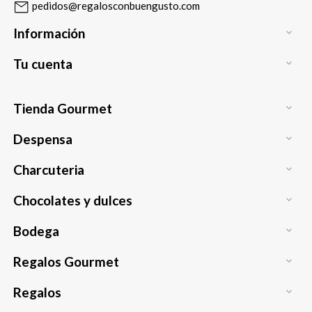
pedidos@regalosconbuengusto.com
Información

Tu cuenta

Tienda Gourmet

Despensa

Charcuteria

Chocolates y dulces

Bodega

Regalos Gourmet

Regalos
