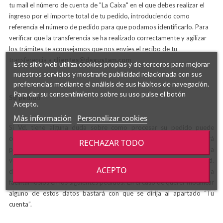
tu mail el número de cuenta de "La Caixa" en el que debes realizar el
ingreso por el importe total de tu pedido, introduciendo como
referencia el número de pedido para que podamos identificarlo. Para
verificar que la transferencia se ha realizado correctamente y agilizar
los trámites te aconsejamos que nos envíes el recibo de tu
transferencia a
clientes@degustam.com
Este sitio web utiliza cookies propias y de terceros para mejorar
nuestros servicios y mostrarle publicidad relacionada con sus
preferencias mediante el análisis de sus hábitos de navegación.
Para dar su consentimiento sobre su uso pulse el botón
Su pedido
Acepto.
Más información
Personalizar cookies
Si Vd. tiene alguna duda sobre como procesar su pedido puede
consultar el apartado “Como Comprar” y en 3 sencillos pasos podrá
RECHAZAR TODO
procesar su compra. El primer paso es registrarse como cliente, una
vez facilitados sus datos y con el fin de ofrecerle un mejor servicio, Vd.
ACEPTO
dispondrá de su cuenta y ya no será necesario que vuelva a
facilitárnoslos en los siguientes pedidos. En el caso de querer modificar
alguno de estos datos bastará con que se dirija al apartado “Tu
cuenta”.