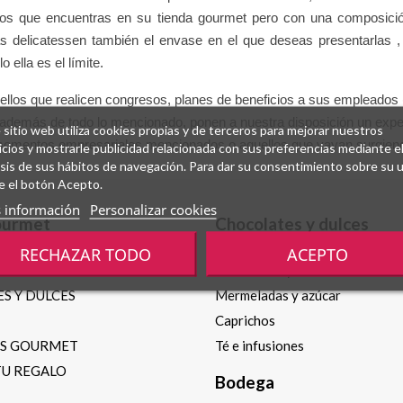
os que encuentras en su tienda gourmet pero con una composición 
 delicatessen también el envase en el que deseas presentarlas , u
 ella es el límite.
uellos que realicen congresos, planes de beneficios a sus empleados
ue además de todo lo mencionado, ponen a nuestra disposición un expe
 sitio web utiliza cookies propias y de terceros para mejorar nuestros
 momentos empresariales mencionados o aquellos que vayan surgien
icios y mostrarle publicidad relacionada con sus preferencias mediante e
isis de sus hábitos de navegación. Para dar su consentimiento sobre su 
e el botón Acepto.
 información
Personalizar cookies
ourmet
Chocolates y dulces
RECHAZAR TODO
ACEPTO
Chocolates y bombones
S Y DULCES
Mermeladas y azúcar
Caprichos
OS GOURMET
Té e infusiones
TU REGALO
Bodega