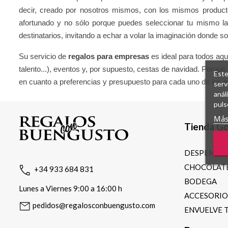
decir, creado por nosotros mismos, con los mismos product
afortunado y no sólo porque puedes seleccionar tu mismo las
destinatarios, invitando a echar a volar la imaginación donde solo
Su servicio de
regalos para empresas
es ideal para todos aq
talento...), eventos y, por supuesto, cestas de navidad. Porq
Este
en cuanto a preferencias y presupuesto para cada uno de los
serv
anál
puls
Más
Tienda G
DESPENSA
CHOCOLATE
+34 933 684 831
BODEGA
Lunes a Viernes 9:00 a 16:00 h
ACCESORI
pedidos@regalosconbuengusto.com
ENVUELVE 