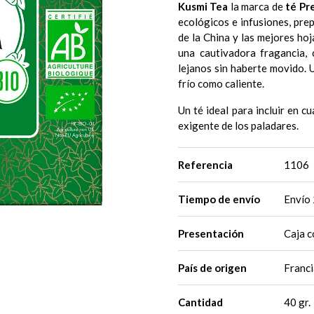
Kusmi Tea
la marca de
té Pr
ecológicos e infusiones, pre
de la China y las mejores hoj
una cautivadora fragancia, 
lejanos sin haberte movido. 
frío como caliente.
Un té ideal para incluir en c
exigente de los paladares.
Referencia
1106
Tiempo de envío
Envío 
Presentación
Caja c
País de origen
Franc
Cantidad
40 gr.