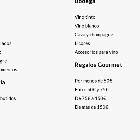
Bodega
Vino tinto
Vino blanco
Cava y champagne
arados
Licores
z
Accesorios para vino
agre
Regalos Gourmet
dimentos
Por menos de 50€
ia
Entre 50€ y 75€
mbutidos
De 75€ a 150€
De más de 150€