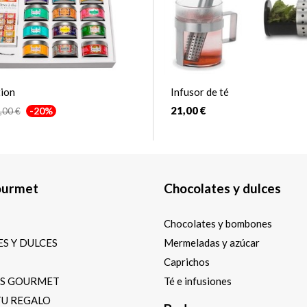
tion
Infusor de té
21,00 €
-20%
,00 €
ourmet
Chocolates y dulces
Chocolates y bombones
S Y DULCES
Mermeladas y azúcar
Caprichos
OS GOURMET
Té e infusiones
TU REGALO