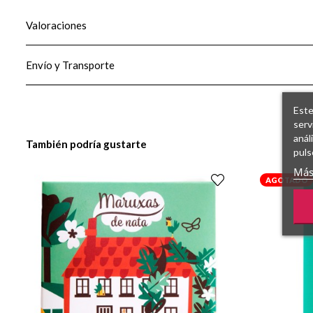
Valoraciones
Envío y Transporte
Este
serv
anál
También podría gustarte
puls
Más
AGOTADO