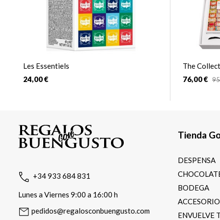
Les Essentiels
The Collec
24,00 €
76,00 €
95
Tienda G
DESPENSA
CHOCOLATE
+34 933 684 831
BODEGA
Lunes a Viernes 9:00 a 16:00 h
ACCESORI
pedidos@regalosconbuengusto.com
ENVUELVE 