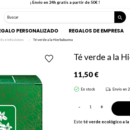
¡ Envío en 24h gratis a partir de 50€ !
search
EGALO PERSONALIZADO
REGALOS DE EMPRESA
Tés e infusiones
Té verde a la Hierbabuena
Té verde a la 
11,50 €
En stock
Envío en 2
-
+
Este
té verde ecológico a l