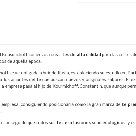
el Kousmichoff comenzó a crear
tés de alta calidad
para las cortes d
cos de aquella época.
off se ve obligada a huir de Rusia, estableciendo su estudio en Parí
 a los amantes del té que buscan nuevos y originales sabores. El é
la empresa pasa al hijo de Kourmichoff, Constantin, que aunque perma
la empresa, consiguiendo posicionarla como la gran marca de
té pr
.
an conseguido que todos sus
tés e infusiones
sean
ecológicos
, y e