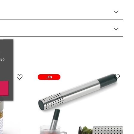
l
uso
¡EN
OFERTA!