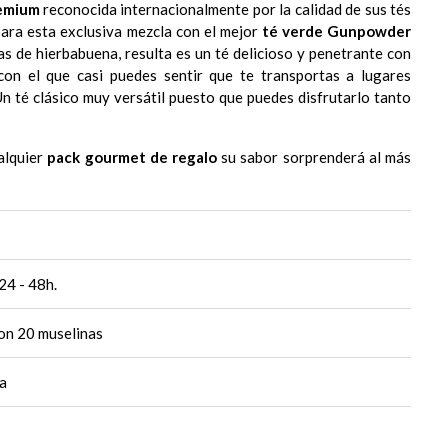
emium
reconocida internacionalmente por la calidad de sus tés
para esta exclusiva mezcla con el mejor
té verde Gunpowder
as de hierbabuena, resulta es un té delicioso y penetrante con
con el que casi puedes sentir que te transportas a lugares
Un té clásico muy versátil puesto que puedes disfrutarlo tanto
ualquier
pack gourmet de regalo
su sabor sorprenderá al más
24 - 48h.
on 20 muselinas
ia