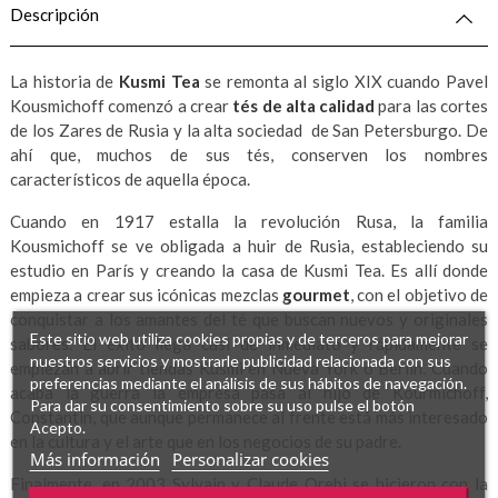
Descripción
La historia de
Kusmi Tea
se remonta al siglo XIX cuando Pavel
Kousmichoff comenzó a crear
tés de alta calidad
para las cortes
de los Zares de Rusia y la alta sociedad de San Petersburgo. De
ahí que, muchos de sus tés, conserven los nombres
característicos de aquella época.
Cuando en 1917 estalla la revolución Rusa, la familia
Kousmichoff se ve obligada a huir de Rusia, estableciendo su
estudio en París y creando la casa de Kusmi Tea. Es allí donde
empieza a crear sus icónicas mezclas
gourmet
, con el objetivo de
conquistar a los amantes del té que buscan nuevos y originales
Este sitio web utiliza cookies propias y de terceros para mejorar
sabores. El éxito llega casi de inmediato y rápidamente se
nuestros servicios y mostrarle publicidad relacionada con sus
empiezan a abrir tiendas Kusmi en Nueva York o Berlín. Cuando
preferencias mediante el análisis de sus hábitos de navegación.
acaba la guerra la empresa pasa al hijo de Kourmichoff,
Para dar su consentimiento sobre su uso pulse el botón
Constantin, que aunque permanece al frente está más interesado
Acepto.
en la cultura y el arte que en los negocios de su padre.
Más información
Personalizar cookies
Finalmente, en 2003 Sylvain y Claude Orebi se hicieron con la