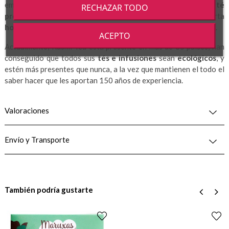
empresa, consiguiendo posicionarla como la gran marca de
té
RECHAZAR TODO
premium
, en la que se ha convertido. Para ello Kusmi Tea importa
hojas de té enteras
de alta calidad de países de todo el mundo.
ACEPTO
Actualmente, Kusmi Tea está presente en más de 35 países, han
conseguido que todos sus
tés e infusiones
sean
ecológicos
, y
estén más presentes que nunca, a la vez que mantienen el todo el
saber hacer que les aportan 150 años de experiencia.
Valoraciones
Envío y Transporte
También podría gustarte
‹
›