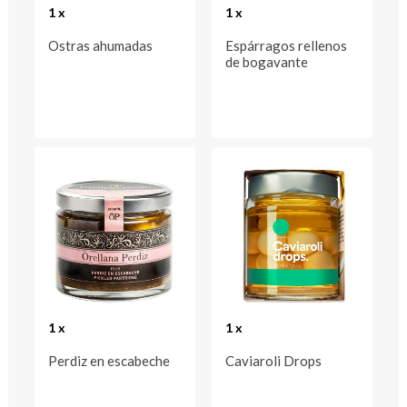
1 x
1 x
Ostras ahumadas
Espárragos rellenos
de bogavante
1 x
1 x
Perdiz en escabeche
Caviaroli Drops