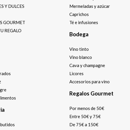
S Y DULCES
Mermeladas y azúcar
Caprichos
OS GOURMET
Té e infusiones
TU REGALO
Bodega
Vino tinto
Vino blanco
Cava y champagne
arados
Licores
z
Accesorios para vino
agre
Regalos Gourmet
dimentos
Por menos de 50€
ia
Entre 50€ y 75€
mbutidos
De 75€ a 150€