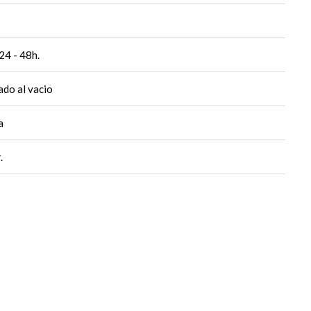
24 - 48h.
do al vacio
a
.