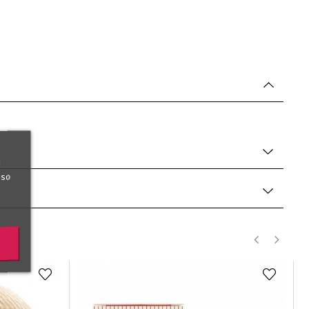
l
uso
‹
›