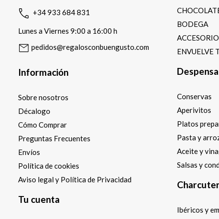
CHOCOLATE
+34 933 684 831
BODEGA
Lunes a Viernes 9:00 a 16:00 h
ACCESORI
pedidos@regalosconbuengusto.com
ENVUELVE 
Despensa
Información
Conservas
Sobre nosotros
Aperivitos
Décalogo
Platos prep
Cómo Comprar
Pasta y arro
Preguntas Frecuentes
Aceite y vin
Envíos
Salsas y con
Política de cookies
Aviso legal y Política de Privacidad
Charcuter
Tu cuenta
Ibéricos y e