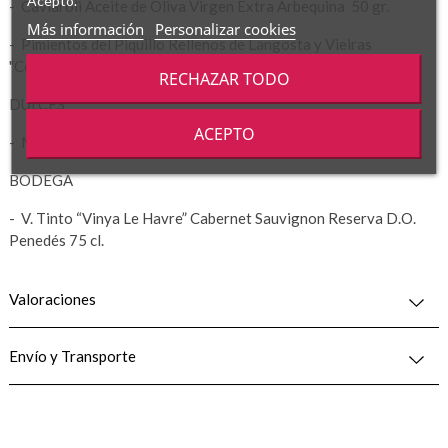
Acepto.
- Caviaroli Aceite de Oliva Virgen Extra Arbequina 50 gr.
Más información
Personalizar cookies
- Pimientos del Piquillo Rellenos de Langosta y Vieiras
"Conservas Rosara" 250 gr.
RECHAZAR TODO
DULCES
ACEPTO
- Mermelada de Fresas y Champagne "Tiptree" 340 gr.
BODEGA
- V. Tinto “Vinya Le Havre” Cabernet Sauvignon Reserva D.O.
Penedés 75 cl.
Valoraciones
Envío y Transporte