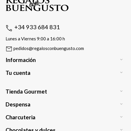
+34 933 684 831
Lunes a Viernes 9:00 a 16:00 h
pedidos@regalosconbuengusto.com
Información

Tu cuenta

Tienda Gourmet

Despensa

Charcuteria

Chocolates y dulces
