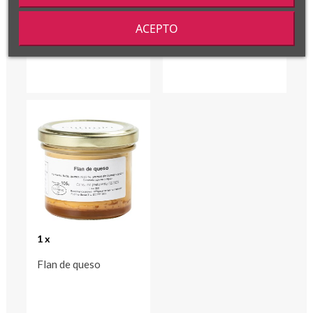
Crema de avellanas
Mermelada de fresas
ACEPTO
y champagne
1 x
Flan de queso