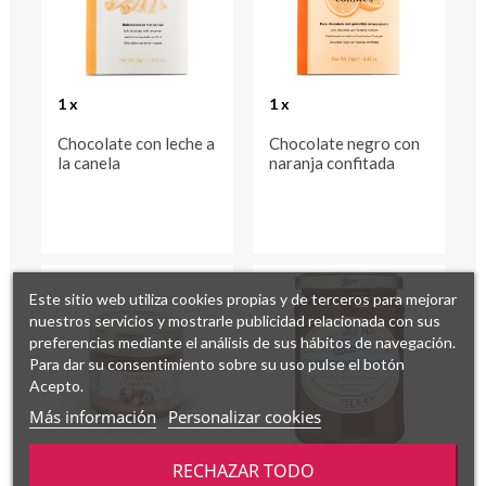
1 x
1 x
Chocolate con leche a
Chocolate negro con
la canela
naranja confitada
Este sitio web utiliza cookies propias y de terceros para mejorar
nuestros servicios y mostrarle publicidad relacionada con sus
preferencias mediante el análisis de sus hábitos de navegación.
Para dar su consentimiento sobre su uso pulse el botón
Acepto.
Más información
Personalizar cookies
RECHAZAR TODO
1 x
1 x