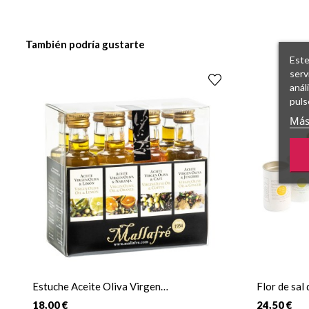
También podría gustarte
Este
serv
anál
puls
Más
Estuche Aceite Oliva Virgen
Flor de sal
Condimentado
18,00 €
24,50 €