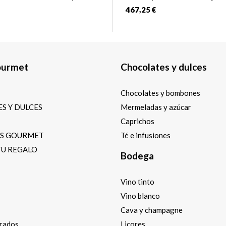
467,25 €
ourmet
Chocolates y dulces
Chocolates y bombones
S Y DULCES
Mermeladas y azúcar
Caprichos
OS GOURMET
Té e infusiones
TU REGALO
Bodega
Vino tinto
Vino blanco
Cava y champagne
arados
Licores