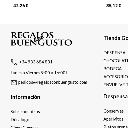
Baix
42,26 €
35,12 €
Tienda G
DESPENSA
CHOCOLATE
+34 933 684 831
BODEGA
Lunes a Viernes 9:00 a 16:00 h
ACCESORI
pedidos@regalosconbuengusto.com
ENVUELVE 
Despensa
Información
Conservas
Sobre nosotros
Aperivitos
Décalogo
Platos prep
Cómo Comprar