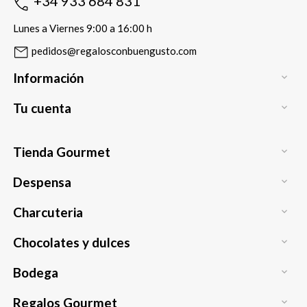
+34 933 684 831
Lunes a Viernes 9:00 a 16:00 h
pedidos@regalosconbuengusto.com
Información

Tu cuenta

Tienda Gourmet

Despensa

Charcuteria

Chocolates y dulces

Bodega

Regalos Gourmet
