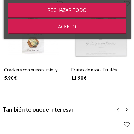
‹
›
RECHAZAR TODO
ACEPTO
Crackers con nueces, miel y
Frutas de niza - Fruités
aceite de oliva
5,90 €
11,90 €
También te puede interesar
‹
›