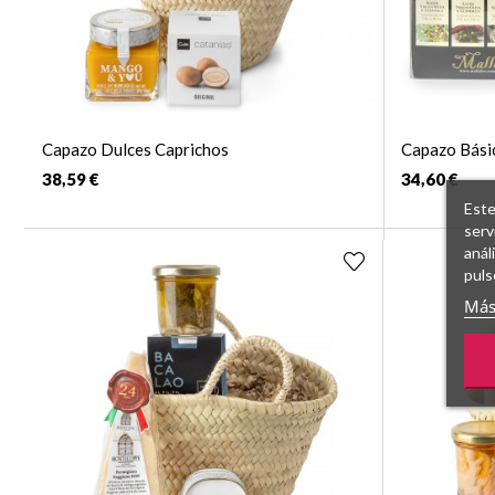
Capazo Dulces Caprichos
Capazo Bási
38,59 €
34,60 €
Este
serv
anál
puls
Más