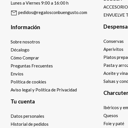
Lunes a Viernes 9:00 a 16:00 h
ACCESORI
pedidos@regalosconbuengusto.com
ENVUELVE 
Despensa
Información
Conservas
Sobre nosotros
Aperivitos
Décalogo
Platos prep
Cómo Comprar
Pasta y arro
Preguntas Frecuentes
Aceite y vin
Envíos
Salsas y con
Política de cookies
Aviso legal y Política de Privacidad
Charcuter
Tu cuenta
Ibéricos y e
Quesos
Datos personales
Foie y paté
Historial de pedidos