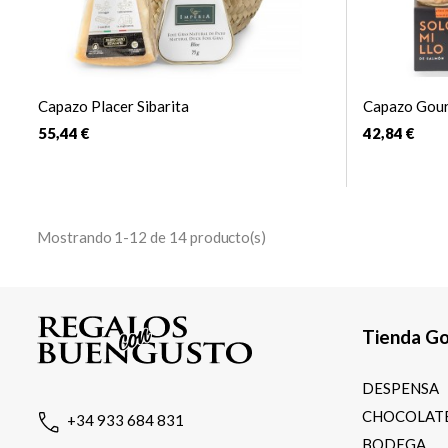
Capazo Placer Sibarita
Capazo Gour
55,44 €
42,84 €
Mostrando 1-12 de 14 producto(s)
Tienda G
DESPENSA
CHOCOLATE
+34 933 684 831
BODEGA