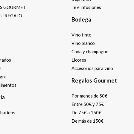
OS GOURMET
Té e infusiones
TU REGALO
Bodega
Vino tinto
Vino blanco
Cava y champagne
arados
Licores
z
Accesorios para vino
agre
Regalos Gourmet
dimentos
Por menos de 50€
ia
Entre 50€ y 75€
mbutidos
De 75€ a 150€
De más de 150€