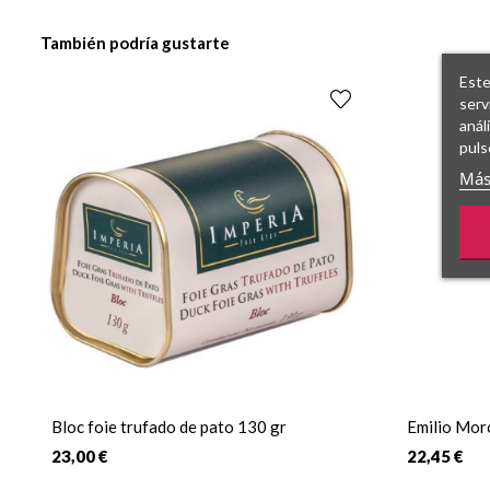
También podría gustarte
Este
serv
anál
puls
Más
Bloc foie trufado de pato 130 gr
Emilio Mor
23,00 €
22,45 €