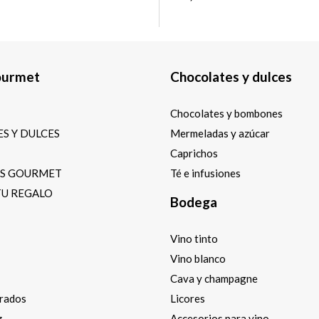
ourmet
Chocolates y dulces
Chocolates y bombones
S Y DULCES
Mermeladas y azúcar
Caprichos
OS GOURMET
Té e infusiones
TU REGALO
Bodega
Vino tinto
Vino blanco
Cava y champagne
arados
Licores
z
Accesorios para vino