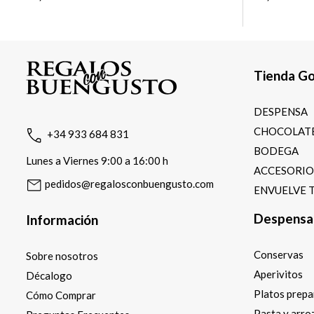
Tienda G
DESPENSA
CHOCOLATE
+34 933 684 831
BODEGA
Lunes a Viernes 9:00 a 16:00 h
ACCESORI
pedidos@regalosconbuengusto.com
ENVUELVE 
Despensa
Información
Conservas
Sobre nosotros
Aperivitos
Décalogo
Platos prep
Cómo Comprar
Pasta y arro