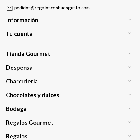
pedidos@regalosconbuengusto.com
Información

Tu cuenta

Tienda Gourmet

Despensa

Charcuteria

Chocolates y dulces

Bodega

Regalos Gourmet

Regalos
