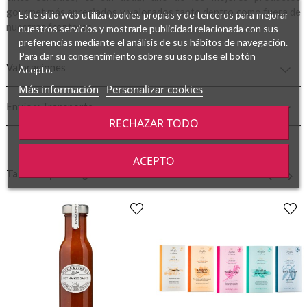
gourmet más apreciados y valorados tanto dentro como fuera de
Este sitio web utiliza cookies propias y de terceros para mejorar
nuestras fronteras.
nuestros servicios y mostrarle publicidad relacionada con sus
preferencias mediante el análisis de sus hábitos de navegación.
Para dar su consentimiento sobre su uso pulse el botón
Valoraciones
Acepto.
Más información
Personalizar cookies
Envío y Transporte
RECHAZAR TODO
ACEPTO
También podría gustarte
‹
›