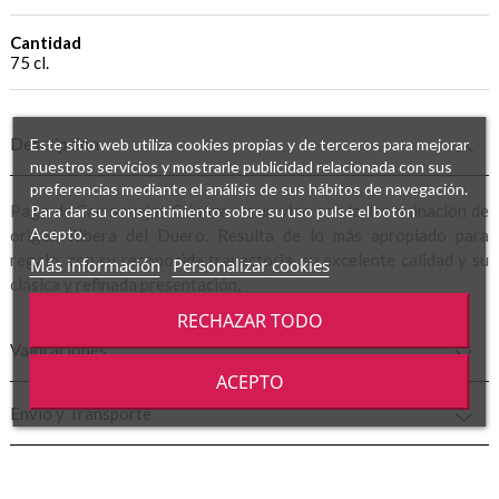
Cantidad
75 cl.
Descripción
Este sitio web utiliza cookies propias y de terceros para mejorar
nuestros servicios y mostrarle publicidad relacionada con sus
preferencias mediante el análisis de sus hábitos de navegación.
Pago de Carraovejas Crianza es un vino con la denominación de
Para dar su consentimiento sobre su uso pulse el botón
Acepto.
origen Ribera del Duero. Resulta de lo más apropiado para
regalo, con su reconocida trayectoria, su excelente calidad y su
Más información
Personalizar cookies
clásica y refinada presentación,
RECHAZAR TODO
Valoraciones
ACEPTO
Envío y Transporte