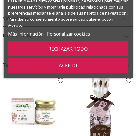
Este sitio web utiliza cookies propias y de terceros para mejorar
nuestros servicios y mostrarle publicidad relacionada con sus
preferencias mediante el análisis de sus hábitos de navegación.
Valoraciones
Para dar su consentimiento sobre su uso pulse el botón
Acepto.
Más información
Personalizar cookies
Envío y Transporte
RECHAZAR TODO
ACEPTO
También podría gustarte
‹
›