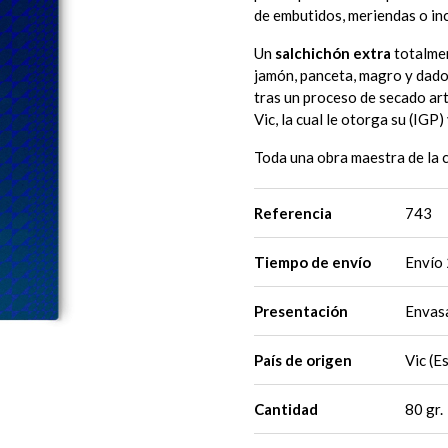
de embutidos, meriendas o in
Un
salchichón extra
totalme
jamón, panceta, magro y dados
tras un proceso de secado arte
Vic, la cual le otorga su (IGP
Toda una obra maestra de la 
Referencia
743
Tiempo de envío
Envío 
Presentación
Envasa
País de origen
Vic (E
Cantidad
80 gr.