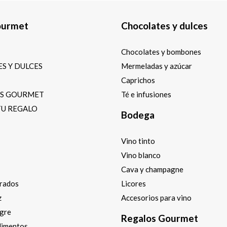
ourmet
Chocolates y dulces
Chocolates y bombones
S Y DULCES
Mermeladas y azúcar
Caprichos
OS GOURMET
Té e infusiones
TU REGALO
Bodega
Vino tinto
Vino blanco
Cava y champagne
arados
Licores
z
Accesorios para vino
agre
Regalos Gourmet
dimentos