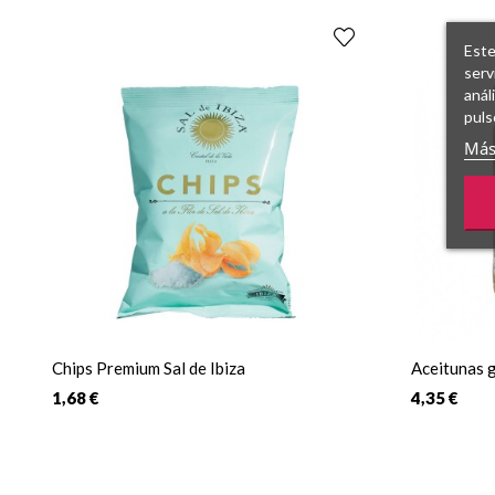
Este
serv
anál
puls
Más
Chips Premium Sal de Ibiza
Aceitunas g
1,68 €
4,35 €