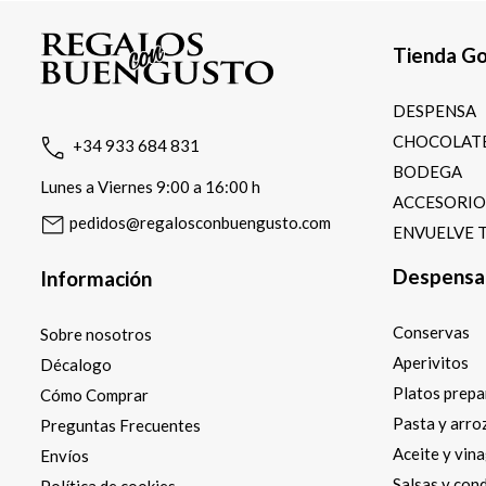
Tienda G
DESPENSA
CHOCOLATE
+34 933 684 831
BODEGA
Lunes a Viernes 9:00 a 16:00 h
ACCESORI
pedidos@regalosconbuengusto.com
ENVUELVE 
Despensa
Información
Conservas
Sobre nosotros
Aperivitos
Décalogo
Platos prep
Cómo Comprar
Pasta y arro
Preguntas Frecuentes
Aceite y vin
Envíos
Salsas y con