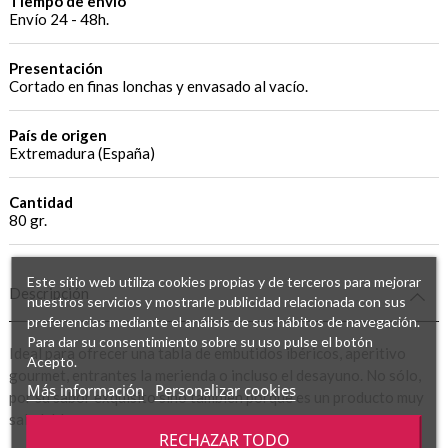
Tiempo de envío
Envío 24 - 48h.
Presentación
Cortado en finas lonchas y envasado al vacío.
País de origen
Extremadura (España)
Cantidad
80 gr.
Este sitio web utiliza cookies propias y de terceros para mejorar
Descripción
nuestros servicios y mostrarle publicidad relacionada con sus
preferencias mediante el análisis de sus hábitos de navegación.
Para dar su consentimiento sobre su uso pulse el botón
Ideal para ofrecer una tabla de embutidos ibéricos, aperitivo
Acepto.
gourmet, entrantes la merienda o incluso el desayuno. No sólo,
Más información
Personalizar cookies
por su sabor exquisito sino también porque es un producto muy
saludable.
RECHAZAR TODO