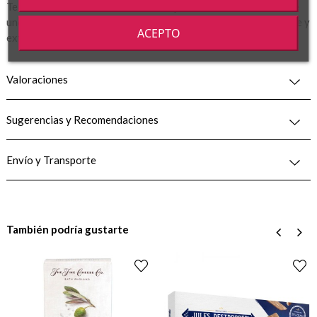
Te recomendamos mantenerlo a temperatura ambiente durante
unos 15 o 20 minutos. Tras los cuales, ya puedes abrir el envase y
ACEPTO
extraer las finas lonchas.
Valoraciones
Sugerencias y Recomendaciones
Envío y Transporte
También podría gustarte
‹
›