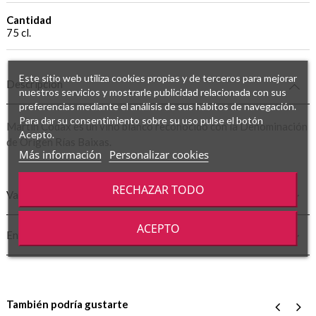
Cantidad
75 cl.
Este sitio web utiliza cookies propias y de terceros para mejorar
Descripción
nuestros servicios y mostrarle publicidad relacionada con sus
preferencias mediante el análisis de sus hábitos de navegación.
Para dar su consentimiento sobre su uso pulse el botón
Martín Códax es un vino blanco reconocido con la Denominación
Acepto.
de Origen Rías Baixas.
Más información
Personalizar cookies
RECHAZAR TODO
Valoraciones
ACEPTO
Envío y Transporte
También podría gustarte