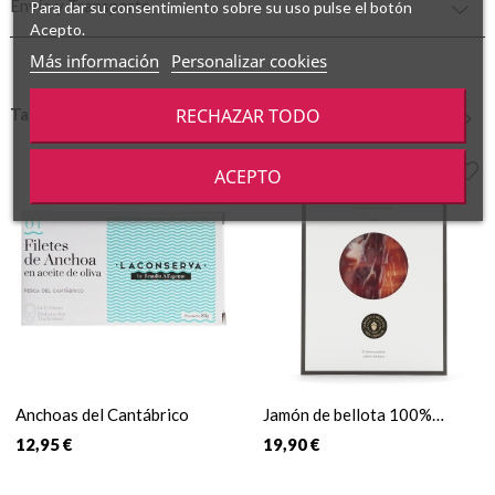
Envío y Transporte
Para dar su consentimiento sobre su uso pulse el botón
Acepto.
Más información
Personalizar cookies
También podría gustarte
RECHAZAR TODO
‹
›
ACEPTO
Anchoas del Cantábrico
Jamón de bellota 100%
Ibérico
12,95 €
19,90 €