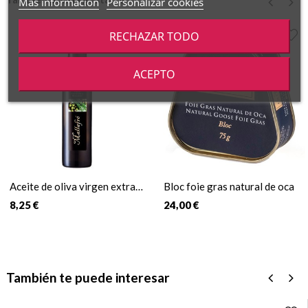
Más información
Personalizar cookies
‹
›
RECHAZAR TODO
ACEPTO
Aceite de oliva virgen extra
Bloc foie gras natural de oca
con romero
8,25 €
24,00 €
También te puede interesar
‹
›