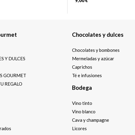
9,00 €
ourmet
Chocolates y dulces
Chocolates y bombones
S Y DULCES
Mermeladas y azúcar
Caprichos
OS GOURMET
Té e infusiones
TU REGALO
Bodega
Vino tinto
Vino blanco
Cava y champagne
arados
Licores