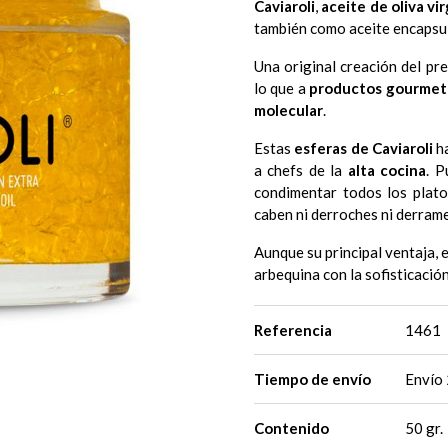
Caviaroli
,
aceite de oliva vi
también como aceite encapsu
Una original creación del pr
lo que a
productos gourmet
molecular
.
Estas
esferas de Caviaroli
ha
a chefs de la
alta cocina
. P
condimentar todos los plato
caben ni derroches ni derram
Aunque su principal ventaja, e
arbequina con la sofisticació
Referencia
1461
Tiempo de envío
Envío 
Contenido
50 gr.