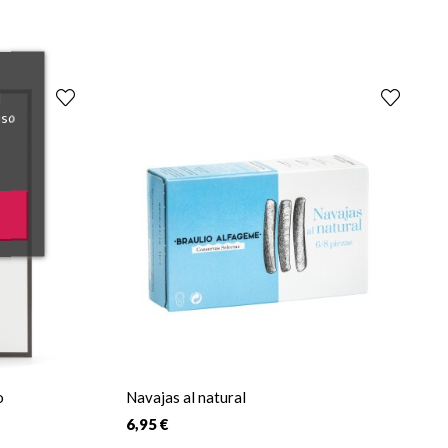
l
uso
o
Navajas al natural
6,95 €