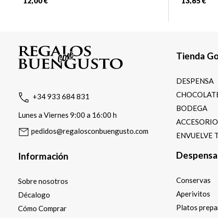
12,00 €
13,65 €
Tienda G
DESPENSA
CHOCOLATE
+34 933 684 831
BODEGA
Lunes a Viernes 9:00 a 16:00 h
ACCESORI
pedidos@regalosconbuengusto.com
ENVUELVE 
Despensa
Información
Conservas
Sobre nosotros
Aperivitos
Décalogo
Platos prep
Cómo Comprar