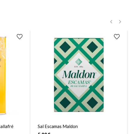
‹
›
allafré
Sal Escamas Maldon