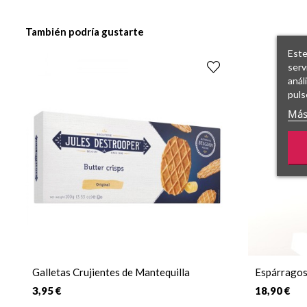
También podría gustarte
Este
serv
anál
puls
Más
Galletas Crujientes de Mantequilla
Espárragos
3,95 €
18,90 €