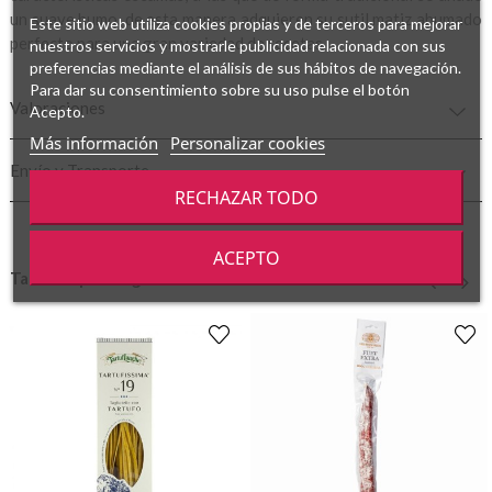
un suave humo, de esta manera adquieren su sutil matiz ahumado
Este sitio web utiliza cookies propias y de terceros para mejorar
perfecto para una gran variedad de recetas.
nuestros servicios y mostrarle publicidad relacionada con sus
preferencias mediante el análisis de sus hábitos de navegación.
Para dar su consentimiento sobre su uso pulse el botón
Valoraciones
Acepto.
Más información
Personalizar cookies
Envío y Transporte
RECHAZAR TODO
ACEPTO
También podría gustarte
‹
›