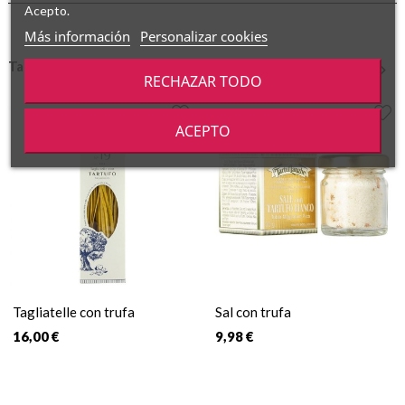
Acepto.
Más información
Personalizar cookies
También podría gustarte
RECHAZAR TODO
‹
›
ACEPTO
Tagliatelle con trufa
Sal con trufa
16,00 €
9,98 €