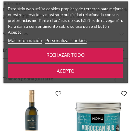
notas acéticas.
Este sitio web utiliza cookies propias y de terceros para mejorar
Boca; Resulta generoso y persistente en paladar con notas de
nuestros servicios y mostrarle publicidad relacionada con sus
gran amplitud y buen equilibrio de lo dulce con lo ácido.
preferencias mediante el análisis de sus hábitos de navegación.
Para dar su consentimiento sobre su uso pulse el botón
Acepto.
Valoraciones
Más información
Personalizar cookies
Envío y Transporte
RECHAZAR TODO
ACEPTO
También podría gustarte
‹
›