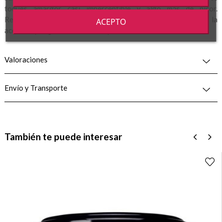
toques amargor casi imperceptible y algo más de picor.
Retrogusto agradable con persistencia del sabor frutado de la
ACEPTO
aceituna y vagos recuerdos del picor.
Valoraciones
Envío y Transporte
También te puede interesar
‹
›