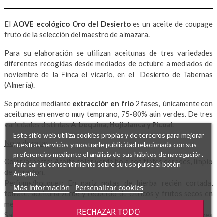
El
AOVE ecológico Oro del Desierto
es un aceite de coupage
fruto de la selección del maestro de almazara.
Para su elaboración se utilizan aceitunas de tres variedades
diferentes recogidas desde mediados de octubre a mediados de
noviembre de la Finca el vicario, en el Desierto de Tabernas
(Almería).
Se produce mediante
extracción en frío
2 fases, únicamente con
aceitunas en envero muy temprano, 75-80% aún verdes. De tres
variedades distintas
Arbequina, Hojiblanca y Picual
.
Este sitio web utiliza cookies propias y de terceros para mejorar
Nota de cata:
nuestros servicios y mostrarle publicidad relacionada con sus
preferencias mediante el análisis de sus hábitos de navegación.
Color/aspecto: Aceite color verde hoja con tintes dorados, limpio
Para dar su consentimiento sobre su uso pulse el botón
de filtración.
Acepto.
Perfume/bouquet: En nariz notas de hierba recién cortada,
Más información
Personalizar cookies
tomate, aceituna verde y recuerdo de cítricos y frutos secos en
menor intensidad.
RECHAZAR TODO
Sabor/sensación buco-táctil: En boca entrada suave con leves